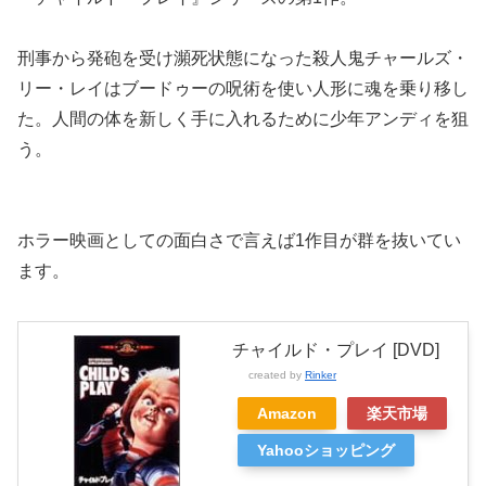
刑事から発砲を受け瀕死状態になった殺人鬼チャールズ・
リー・レイはブードゥーの呪術を使い人形に魂を乗り移し
た。人間の体を新しく手に入れるために少年アンディを狙
う。
ホラー映画としての面白さで言えば1作目が群を抜いてい
ます。
チャイルド・プレイ [DVD]
created by
Rinker
Amazon
楽天市場
Yahooショッピング