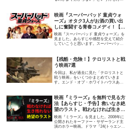
一いるかもしれないので記事を残してお
きます。プライムビデオで配信中Amazon
のプライム会員に登録することで全10話
映画『スーパーバッド 童貞ウォ
が視聴可...
ーズ』オタク3人がお酒の買い出
しに奮闘する青春コメディ！【エ
マ・ストーンのデビュー作】
映画『スーパーバッド 童貞ウォーズ』を
見ました。あらすじや感想を交えて紹介
していこうと思います。スーパーバッド
童貞ウォーズAmazon.comより引用2007
年に公開されたアメリカの映画で低予算
ながら大ヒットと叩き出した青春コメデ
【残酷・危険！】テロリストと戦
ィ。原題...
う映画7選
今回は、私が過去に見た「テロリストと
戦う映画」をいくつかまとめていきま
す。エンド・オブ・ホワイトハウスあら
すじシークレット・サービスとして大統
領の護衛にあたるも、大統領夫人の命を
守ることができなかったマイケル（ジェ
映画『ミラーズ』を無料で見る方
ラルド・バトラー）。それか...
法【あらすじ・予告】救いなき絶
望のラスト。戦わなければ生き残
れない！
映画『ミラーズ』を見ました。2008年に
公開されたキーファー・サザーランド主
演のホラー映画。ドラマ『24(トゥエンテ
ィー・フォー)』のジャック・バウワーで