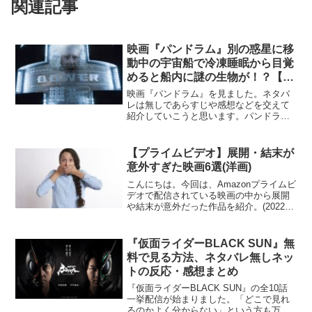
関連記事
映画『パンドラム』別の惑星に移
動中の宇宙船で冷凍睡眠から目覚
めると船内に謎の生物が！？【あ
らすじ・感想】
映画『パンドラム』を見ました。ネタバ
レは無しであらすじや感想などを交えて
紹介していこうと思います。パンドラム
『パンドラム』は2009年に公開されたド
イツ・アメリカのSFホラーアクション映
画。原題は『Pandorum』Amazonプライ
【プライムビデオ】展開・結末が
ムビデ...
意外すぎた映画6選(洋画)
こんにちは。今回は、Amazonプライムビ
デオで配信されている映画の中から展開
や結末が意外だった作品を紹介。(2022年
7月時点では配信されているかは不明)ぶ
たええっ！そんなのあり！？と、思わず
声が漏れてしまうような作品をまとめて
『仮面ライダーBLACK SUN』無
いきます。...
料で見る方法、ネタバレ無しネッ
トの反応・感想まとめ
『仮面ライダーBLACK SUN』の全10話
一挙配信が始まりました。「どこで見れ
るのかよく分からない」という方も万が