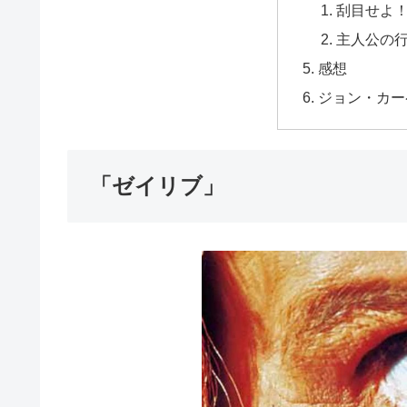
刮目せよ
主人公の
感想
ジョン・カー
「ゼイリブ」