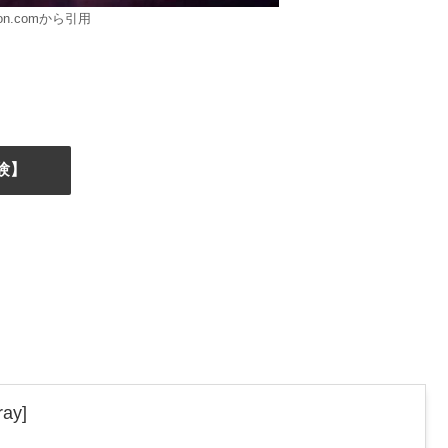
on.comから引用
験】
ay]