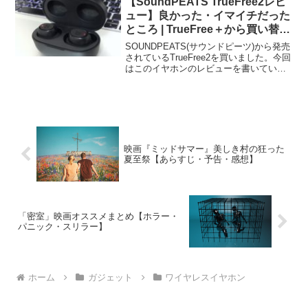
【SoundPEATS TrueFree2レビ
ュー】良かった・イマイチだった
ところ | TrueFree＋から買い替え
るべき？
SOUNDPEATS(サウンドピーツ)から発売
されているTrueFree2を買いました。今回
はこのイヤホンのレビューを書いていき
ます。結論から言うと、3,000円台とは思
えないほど使えます。コスパの良いイヤ
ホンです！このイヤホンは、以前ブロ...
映画『ミッドサマー』美しき村の狂った
夏至祭【あらすじ・予告・感想】
「密室」映画オススメまとめ【ホラー・
パニック・スリラー】
ホーム
ガジェット
ワイヤレスイヤホン