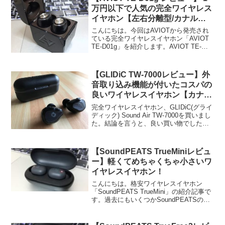
んな方に向けて、わたしが過...
万円以下で人気の完全ワイヤレス
イヤホン【左右分離型/カナル
型】紹介
こんにちは。今回はAVIOTから発売され
ている完全ワイヤレスイヤホン「AVIOT
TE-D01g」を紹介します。AVIOT TE-
D01gAVIOTから販売されている完全ワイ
ヤレスイヤホンの中では「TE-D01g」は
中間の価格帯の商品です。...
【GLIDiC TW-7000レビュー】外
音取り込み機能が付いたコスパの
良いワイヤレスイヤホン【カナル
ワークス監修】
完全ワイヤレスイヤホン、GLIDiC(グライ
ディック) Sound Air TW-7000を買いまし
た。結論を言うと、良い買い物でした！
買ってよかった！スタイリッシュでカッ
コいい見た目＋外音取り込み機能がつい
た商品。価格は1万円台。(202...
【SoundPEATS TrueMiniレビュ
ー】軽くてめちゃくちゃ小さいワ
イヤレスイヤホン！
こんにちは。格安ワイヤレスイヤホン
「SoundPEATS TrueMini」の紹介記事で
す。過去にもいくつかSoundPEATSの商
品は紹介してきましたが、その中でも特
に小型のモデルになります。
SoundPEATS(サウンドピーツ) Tru...