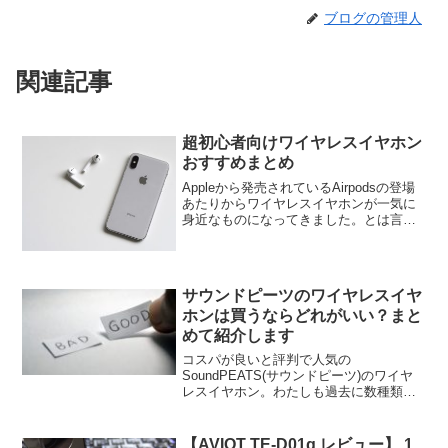
ブログの管理人
関連記事
超初心者向けワイヤレスイヤホン
おすすめまとめ
Appleから発売されているAirpodsの登場
あたりからワイヤレスイヤホンが一気に
身近なものになってきました。とは言
え、そこまで音の良し悪しなんて分から
ない。イヤホンに数万円を払うのはちょ
っとな・・・という方も多いのではない
でしょうか。イ...
サウンドピーツのワイヤレスイヤ
ホンは買うならどれがいい？まと
めて紹介します
コスパが良いと評判で人気の
SoundPEATS(サウンドピーツ)のワイヤ
レスイヤホン。わたしも過去に数種類の
イヤホンを買ってきました。サウンドピ
ーツのイヤホンを買おうと思ってるけ
ど、どれにするか迷っている。今回はそ
【AVIOT TE-D01g レビュー】 1