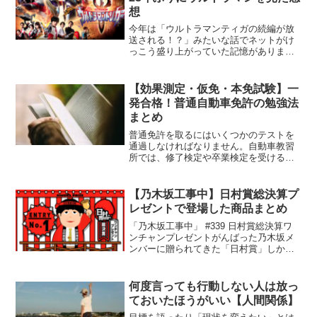
想
今年は「ウルトラマンティガの続編が放
送される！？」みたいな話でネットがけ
っこう盛り上がっていた記憶がありま
す。とくにチェックしていたわけではな
く、気づいたら放送が始まっていまし
た。Youtubeの公式チャンネルで配信がさ
【効果測定・仮免・本免試験】一
れていたのをたまたま...
発合格！普通自動車免許の勉強法
まとめ
普通免許を取るにはいくつかのテストを
通過しなければなりません。自動車教習
所では、修了検定や卒業検定を受ける前
に合格しなければならない効果測定。修
了検定(技能)後の仮免許試験。免許センタ
ーでは学科試験があります。人によって
【乃木坂工事中】日村賞総決算プ
は「全然点数が取れな...
レゼントで登場した商品まとめ
「乃木坂工事中」 #339 日村賞総決算ワ
ンチャンプレゼントがんばった乃木坂メ
ンバーに贈られてきた「日村賞」しか
し、ご褒美をもらったことのないメンバ
ーがいる！？・・・ということで、総決
算。バナナマン日村さんが自腹でプレゼ
何度言っても行動しない人は放っ
ントを用意するという...
ておいたほうがいい【人間関係】