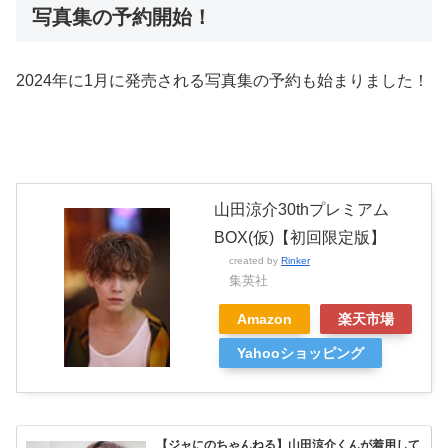
写真集の予約開始！
2024年に1月に発売される写真集の予約も始まりました！
山田涼介30thプレミアム
BOX(仮)【初回限定版】
created by
Rinker
集英社
Amazon
楽天市場
Yahooショッピング
【ジャにのちゃんねる】山田涼介くんが着用して