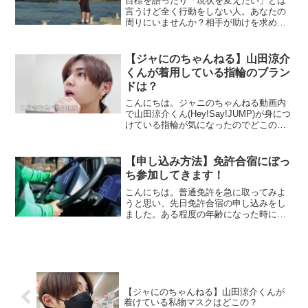
目標を語ったり「現状を変えたい」とは
言うけど全く行動をしない人。あなたの
周りにいませんか？相手が助けを求めて
いて身近な人であれば何とか力になって
あげたいと思う人もいることでしょう。
ですが、何度助けようとしても行動を起
【ジャにのちゃんねる】山田涼介
こさない人であれば放って...
くんが着用している指輪のブラン
ドは？
こんにちは。ジャニのちゃんねる動画内
で山田涼介くん(Hey!Say!JUMP)が身につ
けている指輪が気になったのでどこのブ
ランドの商品か調べてみました。動画は
こちらこの動画だけでなく、投稿されて
いる他の動画を見てみてもよく着けてい
【申し込み方法】免許合宿にぼっ
ます。着用...
ち参加してきます！
こんにちは。普通免許を急に取ってみよ
うと思い、先日免許合宿の申し込みをし
ました。ある程度の年齢になった時に両
親からは「免許を取らないのか？」とよ
く言われていましたが、自分の生活には
全く必要がなかったので免許を取りに行
く気すらありませんでした...
【ジャにのちゃんねる】山田涼介くんが
着けている私物マスクはどこの？