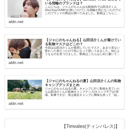
いる指輪のブランドは？
こんにちは。ジャニのちゃんねる動画内で山田涼介くん
(Hey!Say!JUMP)が身につけている指輪が気になったのでど
このブランドの商品か調べてみました。動画はこちらこの
動画だけでなく、投稿されている他の動画を見てみてもよ
く着けています。着用...
aldn.net
【ジャにのちゃんねる】山田涼介くんが着けてい
る私物マスクはどこの？
今回は山田涼介くんが着用していたマスク。あまり見ない
変わった形だったので気になって探してみました。似たよ
うなものを見つけました。動画はこちらはじめに書いてお
きますが「絶対」「100%」ではないです。「多分これな
んじゃないかな？」という物の紹...
aldn.net
【ジャにのちゃんねるの夏】山田涼介くんの私物
キャンプグッズまとめ
ジャにのちゃんねるの夏。キャンプに行く動画を見ていた
ら山田涼介くんの私物キャンプグッズ(キャンプギア)が登
場。私事ですが、実は最近キャンプに興味を持って「始め
たい！」と思っていたので、キャンプ動画が投稿された時
はうれしかったです。今回は、動...
aldn.net
【Timvales(ティンバレス)】