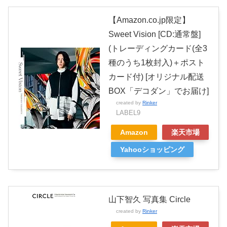
【Amazon.co.jp限定】
Sweet Vision [CD:通常盤]
(トレーディングカード(全3
種のうち1枚封入)＋ポスト
カード付) [オリジナル配送
BOX「デコダン」でお届け]
created by
Rinker
LABEL9
Amazon
楽天市場
Yahooショッピング
山下智久 写真集 Circle
created by
Rinker